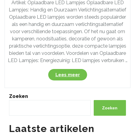
Artikel: Oplaadbare LED Lampjes Oplaadbare LED
Lampjes: Handig en Duurzaam Verlichtingsalternatief
Oplaadbare LED lampjes worden steeds populairder
als een handig en duurzaam verlichtingsalternatief
voor verschillende toepassingen. Of het nu gaat om
kamperen, noodsituaties, decoratie of gewoon als
praktische verlichtingsoptie, deze compacte lampjes
bieden tal van voordelen. Voordelen van Oplaadbare
LED Lampjes: Energiezuinig: LED lampjes verbruiken …
“Ontdek
Lees meer
de
Voordelen
van
Zoeken
Oplaadbare
LED
Zoeken
Lampjes
voor
Laatste artikelen
Duurzame
Verlichting”