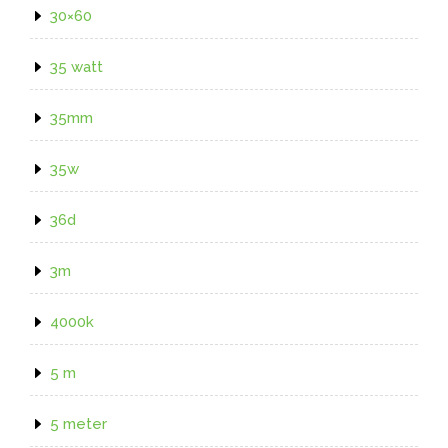
30×60
35 watt
35mm
35w
36d
3m
4000k
5 m
5 meter