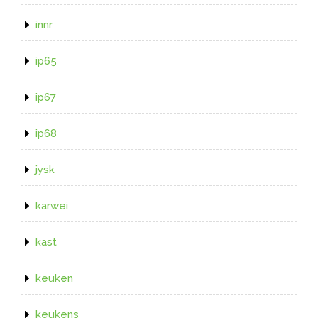
innr
ip65
ip67
ip68
jysk
karwei
kast
keuken
keukens