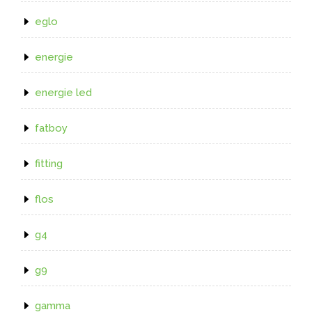
eglo
energie
energie led
fatboy
fitting
flos
g4
g9
gamma