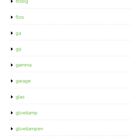
fitting
flos
g4
g9
gamma
garage
glas
gloeilamp
gloeilampen