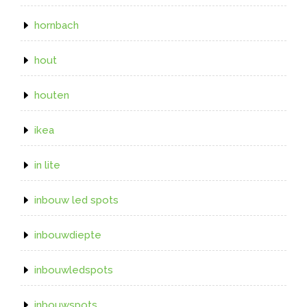
hornbach
hout
houten
ikea
in lite
inbouw led spots
inbouwdiepte
inbouwledspots
inbouwspots