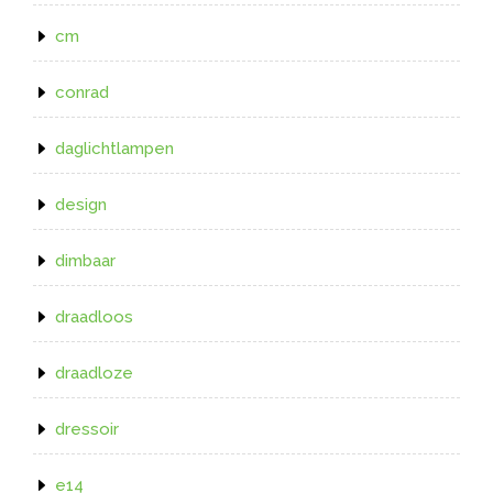
cm
conrad
daglichtlampen
design
dimbaar
draadloos
draadloze
dressoir
e14