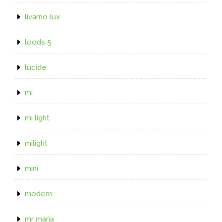
livarno lux
loods 5
lucide
mi
mi light
milight
mini
modern
mr maria