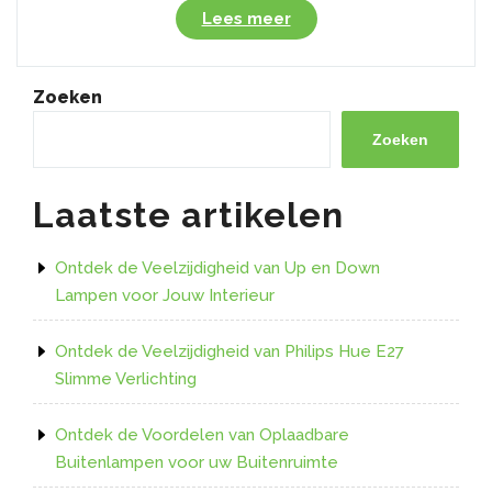
“Alles
Lees meer
wat
je
moet
Zoeken
weten
over
Zoeken
de
veelzijdige
Laatste artikelen
E27
fitting
voor
Ontdek de Veelzijdigheid van Up en Down
verlichting”
Lampen voor Jouw Interieur
Ontdek de Veelzijdigheid van Philips Hue E27
Slimme Verlichting
Ontdek de Voordelen van Oplaadbare
Buitenlampen voor uw Buitenruimte