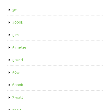
3m
4000k
5 m
5 meter
5 watt
50w
6000k
7 watt
accu