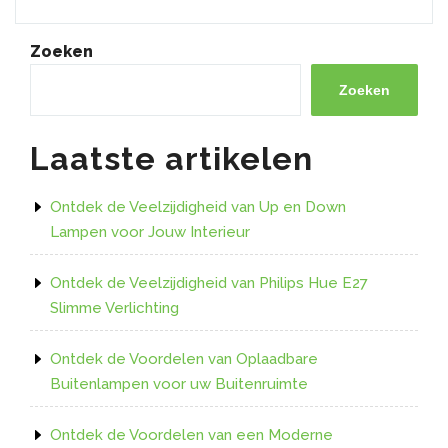
de
Perfecte
Sfeer
Zoeken
met
de
Zoeken
Magische
Hue
Laatste artikelen
LED-
strip”
Ontdek de Veelzijdigheid van Up en Down
Lampen voor Jouw Interieur
Ontdek de Veelzijdigheid van Philips Hue E27
Slimme Verlichting
Ontdek de Voordelen van Oplaadbare
Buitenlampen voor uw Buitenruimte
Ontdek de Voordelen van een Moderne