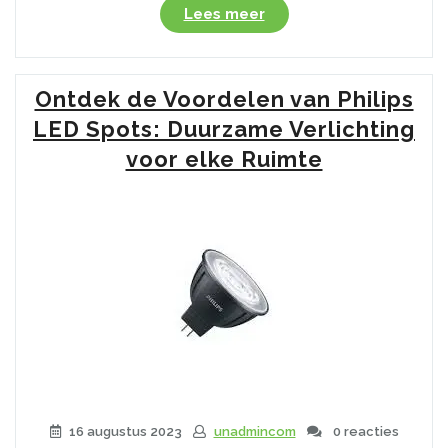
“Creëer
Lees meer
Sfeer
met
de
Ontdek de Voordelen van Philips
Trendy
Fatboy
LED Spots: Duurzame Verlichting
Tafellamp”
voor elke Ruimte
16 augustus 2023
unadmincom
0 reacties