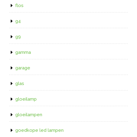
flos
g4
g9
gamma
garage
glas
gloeilamp
gloeilampen
goedkope led lampen