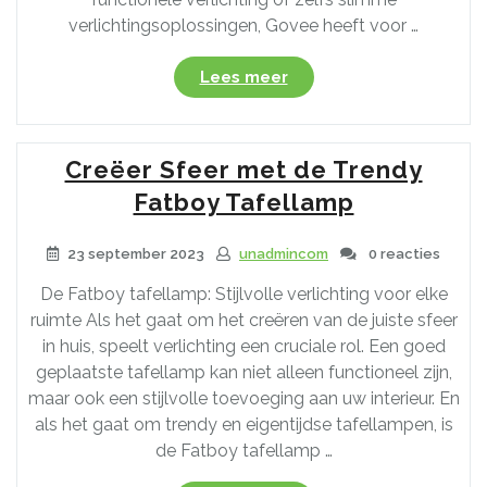
verlichtingsoplossingen, Govee heeft voor …
“Govee
Lees meer
LED-
verlichting:
Innovatieve
Creëer Sfeer met de Trendy
oplossingen
voor
Fatboy Tafellamp
een
stralend
23 september 2023
unadmincom
0 reacties
huis”
De Fatboy tafellamp: Stijlvolle verlichting voor elke
ruimte Als het gaat om het creëren van de juiste sfeer
in huis, speelt verlichting een cruciale rol. Een goed
geplaatste tafellamp kan niet alleen functioneel zijn,
maar ook een stijlvolle toevoeging aan uw interieur. En
als het gaat om trendy en eigentijdse tafellampen, is
de Fatboy tafellamp …