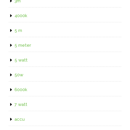
3m
4000k
5 m
5 meter
5 watt
50w
6000k
7 watt
accu