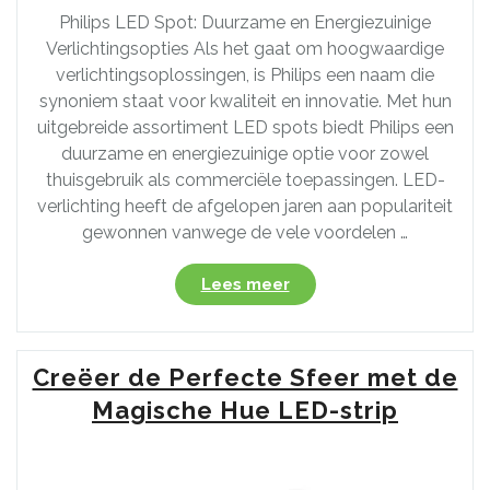
Philips LED Spot: Duurzame en Energiezuinige
Verlichtingsopties Als het gaat om hoogwaardige
verlichtingsoplossingen, is Philips een naam die
synoniem staat voor kwaliteit en innovatie. Met hun
uitgebreide assortiment LED spots biedt Philips een
duurzame en energiezuinige optie voor zowel
thuisgebruik als commerciële toepassingen. LED-
verlichting heeft de afgelopen jaren aan populariteit
gewonnen vanwege de vele voordelen …
“Ontdek
Lees meer
de
Voordelen
van
Creëer de Perfecte Sfeer met de
Philips
LED
Magische Hue LED-strip
Spots:
Duurzame
Verlichting