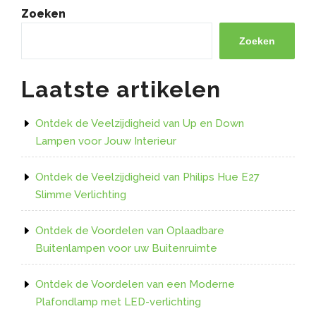
opbouwspots:
Zoeken
verlichting
op
Zoeken
maat
voor
Laatste artikelen
elke
ruimte”
Ontdek de Veelzijdigheid van Up en Down
Lampen voor Jouw Interieur
Ontdek de Veelzijdigheid van Philips Hue E27
Slimme Verlichting
Ontdek de Voordelen van Oplaadbare
Buitenlampen voor uw Buitenruimte
Ontdek de Voordelen van een Moderne
Plafondlamp met LED-verlichting