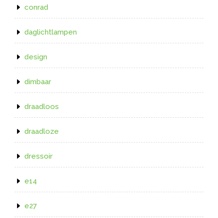
conrad
daglichtlampen
design
dimbaar
draadloos
draadloze
dressoir
e14
e27