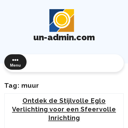
Ga
naar
de
inhoud
un-admin.com
Menu
Tag:
muur
Ontdek de Stijlvolle Eglo
Verlichting voor een Sfeervolle
Inrichting