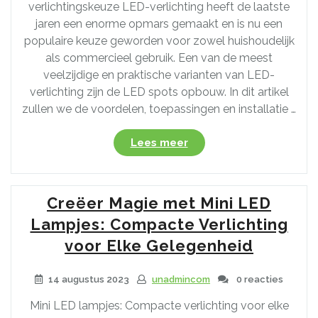
verlichtingskeuze LED-verlichting heeft de laatste
jaren een enorme opmars gemaakt en is nu een
populaire keuze geworden voor zowel huishoudelijk
als commercieel gebruik. Een van de meest
veelzijdige en praktische varianten van LED-
verlichting zijn de LED spots opbouw. In dit artikel
zullen we de voordelen, toepassingen en installatie …
“Ontdek
Lees meer
de
Voordelen
van
Creëer Magie met Mini LED
LED
Spot
Lampjes: Compacte Verlichting
Opbouw:
voor Elke Gelegenheid
Praktische
en
14 augustus 2023
unadmincom
0 reacties
Stijlvolle
Verlichtingsopties”
Mini LED lampjes: Compacte verlichting voor elke