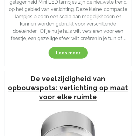
gelegenheid Mini LED lampjes zijn de nieuwste trend
op het gebied van verlichting. Deze kleine, compacte
lampjes bieden een scala aan mogelijkheden en
kunnen worden gebruikt voor verschillende
doeleinden. Of je nu je huis wilt versieren voor een
feestje, een gezellige sfeer wilt creëren in je tuin of …
“Creëer
Lees meer
Magie
met
Mini
De veelzijdigheid van
LED
Lampjes:
opbouwspots: verlichting op maat
Compacte
voor elke ruimte
Verlichting
voor
Elke
Gelegenheid”