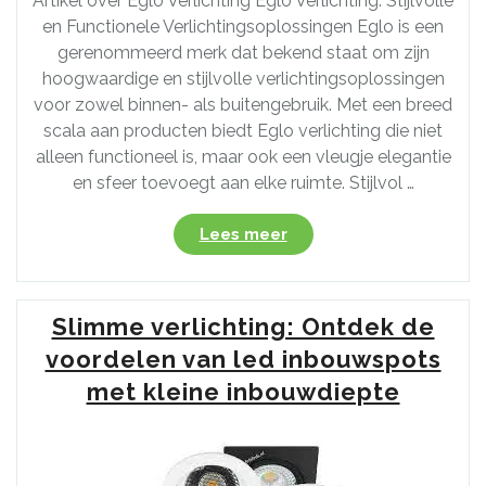
Artikel over Eglo Verlichting Eglo Verlichting: Stijlvolle
en Functionele Verlichtingsoplossingen Eglo is een
gerenommeerd merk dat bekend staat om zijn
hoogwaardige en stijlvolle verlichtingsoplossingen
voor zowel binnen- als buitengebruik. Met een breed
scala aan producten biedt Eglo verlichting die niet
alleen functioneel is, maar ook een vleugje elegantie
en sfeer toevoegt aan elke ruimte. Stijlvol …
“Ontdek
Lees meer
de
Stijlvolle
Eglo
Slimme verlichting: Ontdek de
Verlichting
voor
voordelen van led inbouwspots
een
met kleine inbouwdiepte
Sfeervolle
Inrichting”