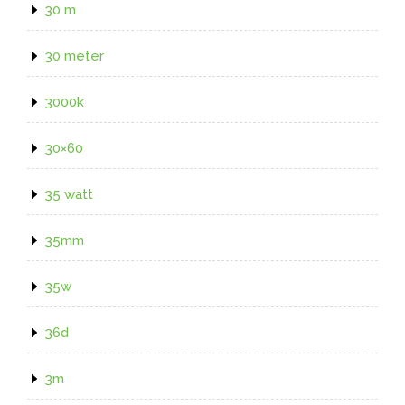
30 m
30 meter
3000k
30×60
35 watt
35mm
35w
36d
3m