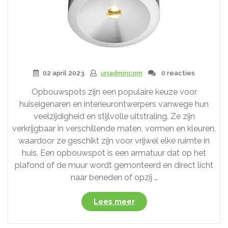
02 april 2023
unadmincom
0 reacties
Opbouwspots zijn een populaire keuze voor
huiseigenaren en interieurontwerpers vanwege hun
veelzijdigheid en stijlvolle uitstraling. Ze zijn
verkrijgbaar in verschillende maten, vormen en kleuren,
waardoor ze geschikt zijn voor vrijwel elke ruimte in
huis. Een opbouwspot is een armatuur dat op het
plafond of de muur wordt gemonteerd en direct licht
naar beneden of opzij …
“De
Lees meer
veelzijdigheid
van