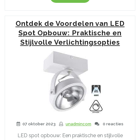
verlichting:
Ontdek
de
Ontdek de Voordelen van LED
voordelen
van
Spot Opbouw: Praktische en
led
Stijlvolle Verlichtingsopties
inbouwspots
met
kleine
inbouwdiepte”
07 oktober 2023
unadmincom
0 reacties
LED spot opbouw: Een praktische en stijlvolle