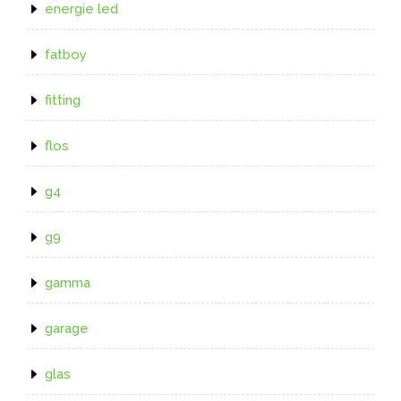
energie led
fatboy
fitting
flos
g4
g9
gamma
garage
glas