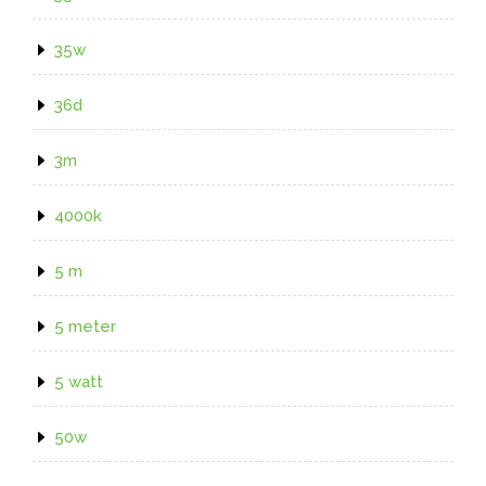
35w
36d
3m
4000k
5 m
5 meter
5 watt
50w