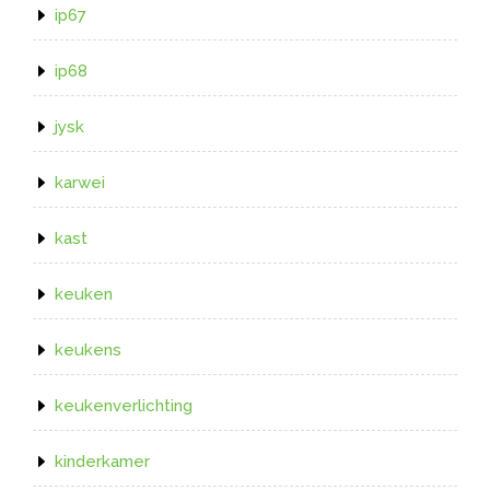
ip67
ip68
jysk
karwei
kast
keuken
keukens
keukenverlichting
kinderkamer