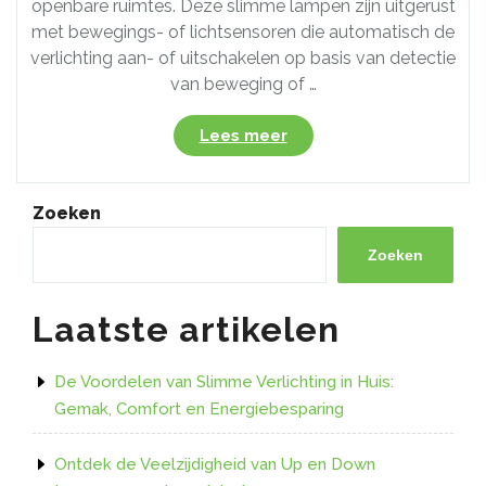
openbare ruimtes. Deze slimme lampen zijn uitgerust
met bewegings- of lichtsensoren die automatisch de
verlichting aan- of uitschakelen op basis van detectie
van beweging of …
“Slimme
Lees meer
verlichting:
Ontdek
de
Zoeken
voordelen
van
Zoeken
een
lamp
Laatste artikelen
met
sensor”
De Voordelen van Slimme Verlichting in Huis:
Gemak, Comfort en Energiebesparing
Ontdek de Veelzijdigheid van Up en Down