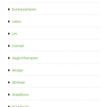
bureaulampen
calex
cm
conrad
daglichtlampen
design
dimbaar
draadloos
draadloze