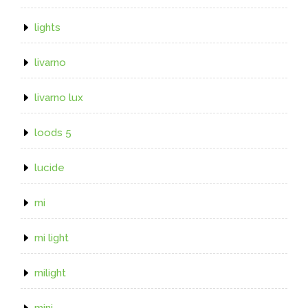
lights
livarno
livarno lux
loods 5
lucide
mi
mi light
milight
mini