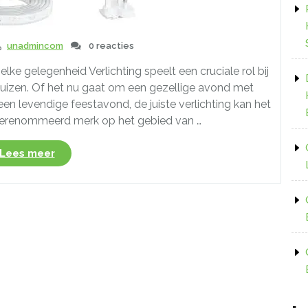
unadmincom
0 reacties
elke gelegenheid Verlichting speelt een cruciale rol bij
 huizen. Of het nu gaat om een gezellige avond met
n levendige feestavond, de juiste verlichting kan het
n gerenommeerd merk op het gebied van …
“Creëer
Lees meer
de
perfecte
sfeer
met
de
veelzijdige
Philips
LED-
strip”