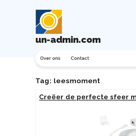
Ga
naar
de
inhoud
un-admin.com
Over ons
Contact
Tag:
leesmoment
Creëer de perfecte sfeer me