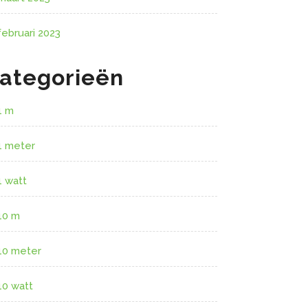
februari 2023
ategorieën
1 m
1 meter
1 watt
10 m
10 meter
10 watt