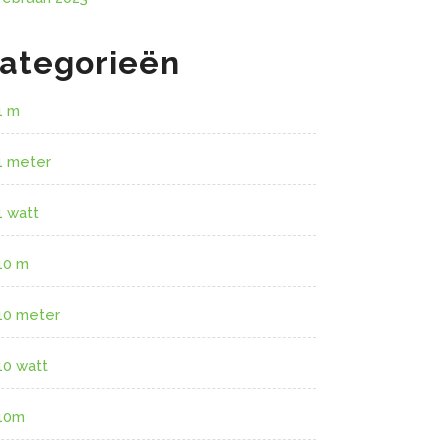
ategorieën
1 m
1 meter
1 watt
10 m
10 meter
10 watt
10m