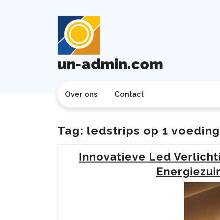
Ga
naar
de
inhoud
un-admin.com
Over ons
Contact
Tag:
ledstrips op 1 voeding
Innovatieve Led Verlich
Energiezui