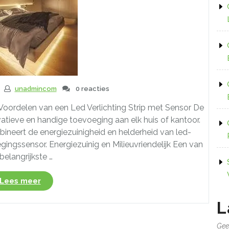
unadmincom
0 reacties
e Voordelen van een Led Verlichting Strip met Sensor De
ovatieve en handige toevoeging aan elk huis of kantoor.
ineert de energiezuinigheid en helderheid van led-
ngssensor. Energiezuinig en Milieuvriendelijk Een van
belangrijkste …
“Innovatieve
Lees meer
Led
Verlichting
L
Strip
met
Gee