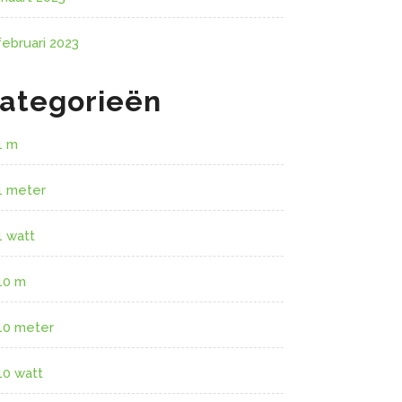
februari 2023
ategorieën
1 m
1 meter
1 watt
10 m
10 meter
10 watt