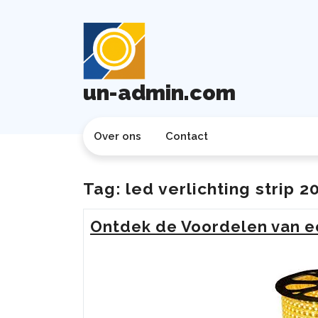
Ga
naar
de
inhoud
un-admin.com
Over ons
Contact
Tag:
led verlichting strip 
Ontdek de Voordelen van e