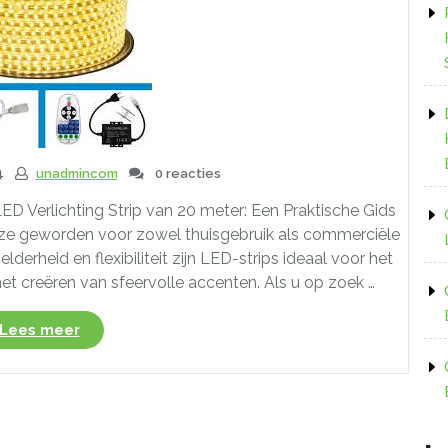
4
unadmincom
0 reacties
LED Verlichting Strip van 20 meter: Een Praktische Gids
keuze geworden voor zowel thuisgebruik als commerciële
derheid en flexibiliteit zijn LED-strips ideaal voor het
het creëren van sfeervolle accenten. Als u op zoek …
“Ontdek
Lees meer
de
Voordelen
van
een
20