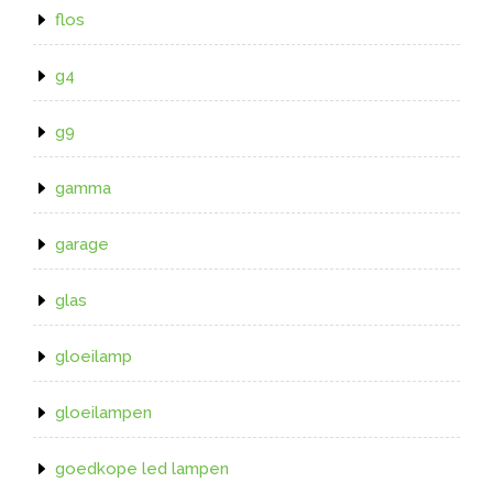
flos
g4
g9
gamma
garage
glas
gloeilamp
gloeilampen
goedkope led lampen