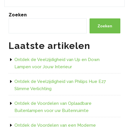
de
Voordelen
van
Zoeken
Led
Verlichting
Zoeken
Plakstrips
voor
Laatste artikelen
Sfeervolle
Verlichting”
Ontdek de Veelzijdigheid van Up en Down
Lampen voor Jouw Interieur
Ontdek de Veelzijdigheid van Philips Hue E27
Slimme Verlichting
Ontdek de Voordelen van Oplaadbare
Buitenlampen voor uw Buitenruimte
Ontdek de Voordelen van een Moderne