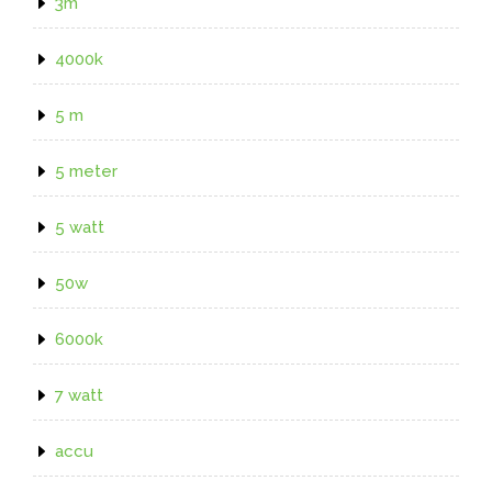
3m
4000k
5 m
5 meter
5 watt
50w
6000k
7 watt
accu