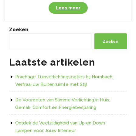
“Ontdek
Lees meer
de
Voordelen
van
Zoeken
LED
Strip
Zoeken
Verlichting
op
Laatste artikelen
12
Volt!”
Prachtige Tuinverlichtingsopties bij Hornbach:
Verfraai uw Buitenruimte met Stijl
De Voordelen van Slimme Verlichting in Huis:
Gemak, Comfort en Energiebesparing
Ontdek de Veelzijdigheid van Up en Down
Lampen voor Jouw Interieur