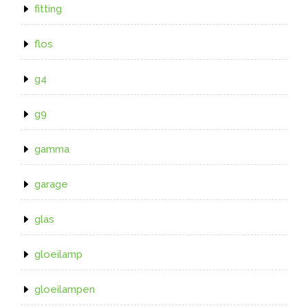
fitting
flos
g4
g9
gamma
garage
glas
gloeilamp
gloeilampen