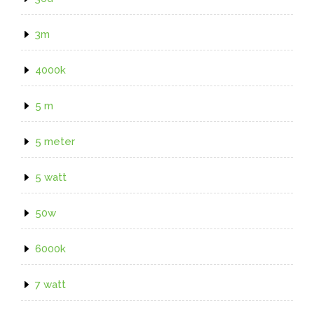
3m
4000k
5 m
5 meter
5 watt
50w
6000k
7 watt