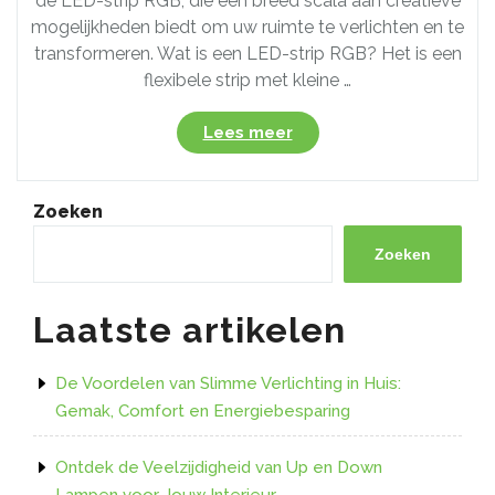
de LED-strip RGB, die een breed scala aan creatieve
mogelijkheden biedt om uw ruimte te verlichten en te
transformeren. Wat is een LED-strip RGB? Het is een
flexibele strip met kleine …
“Creëer
Lees meer
Sfeer
en
Kleur
Zoeken
met
een
Zoeken
LED
Strip
Laatste artikelen
RGB:
De
Perfecte
De Voordelen van Slimme Verlichting in Huis:
Verlichtingsoplossing”
Gemak, Comfort en Energiebesparing
Ontdek de Veelzijdigheid van Up en Down
Lampen voor Jouw Interieur