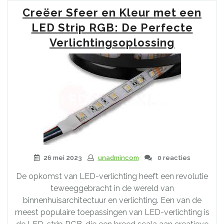
van
Creëer Sfeer en Kleur met een
een
1
LED Strip RGB: De Perfecte
Meter
Verlichtingsoplossing
Lange
LED-
strip
RGB”
26 mei 2023
unadmincom
0 reacties
De opkomst van LED-verlichting heeft een revolutie
teweeggebracht in de wereld van
binnenhuisarchitectuur en verlichting. Een van de
meest populaire toepassingen van LED-verlichting is