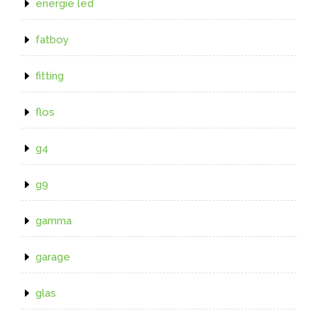
energie led
fatboy
fitting
flos
g4
g9
gamma
garage
glas