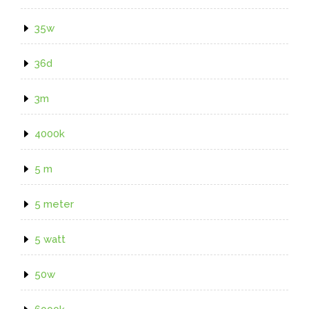
35w
36d
3m
4000k
5 m
5 meter
5 watt
50w