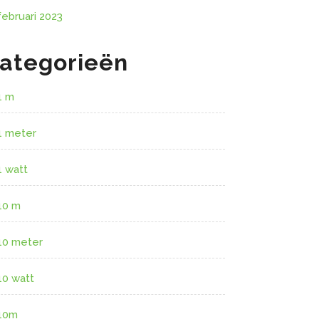
februari 2023
ategorieën
1 m
1 meter
1 watt
10 m
10 meter
10 watt
10m