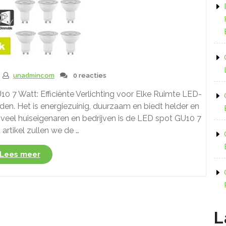
unadmincom
0 reacties
0 7 Watt: Efficiënte Verlichting voor Elke Ruimte LED-
den. Het is energiezuinig, duurzaam en biedt helder en
veel huiseigenaren en bedrijven is de LED spot GU10 7
t artikel zullen we de …
“Efficiënte
Lees meer
Verlichting:
LED
Spot
GU10
7
L
Watt