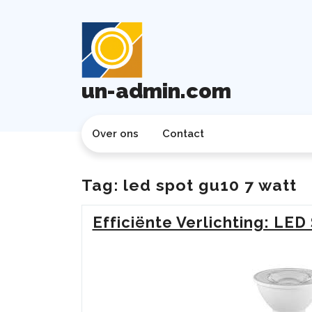
Ga
naar
de
inhoud
un-admin.com
Over ons
Contact
Tag:
led spot gu10 7 watt
Efficiënte Verlichting: LE