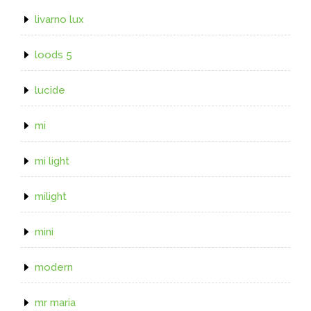
livarno lux
loods 5
lucide
mi
mi light
milight
mini
modern
mr maria