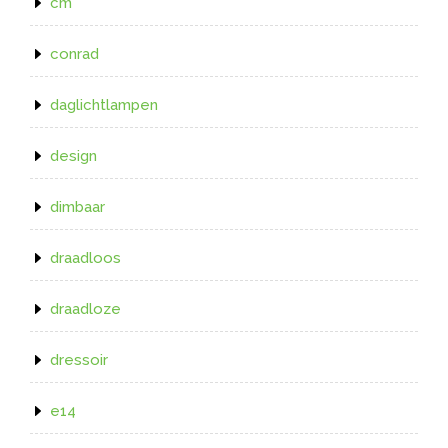
cm
conrad
daglichtlampen
design
dimbaar
draadloos
draadloze
dressoir
e14