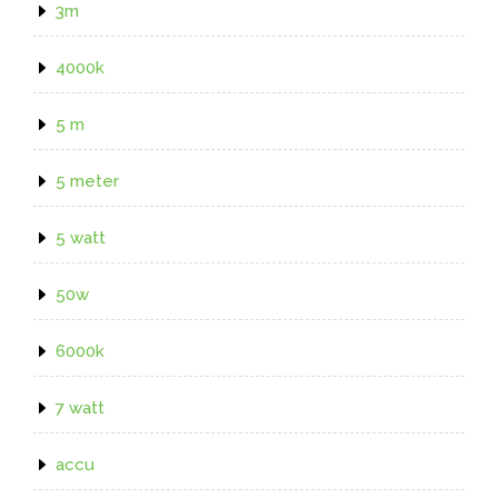
3m
4000k
5 m
5 meter
5 watt
50w
6000k
7 watt
accu