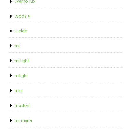
livarno lux
loods 5
lucide
mi
mi light
milight
mini
modern
mr maria