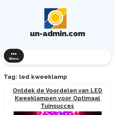
Ga
naar
de
inhoud
un-admin.com
Menu
Tag:
led kweeklamp
Ontdek de Voordelen van LED
Kweeklampen voor Optimaal
Tuinsucces