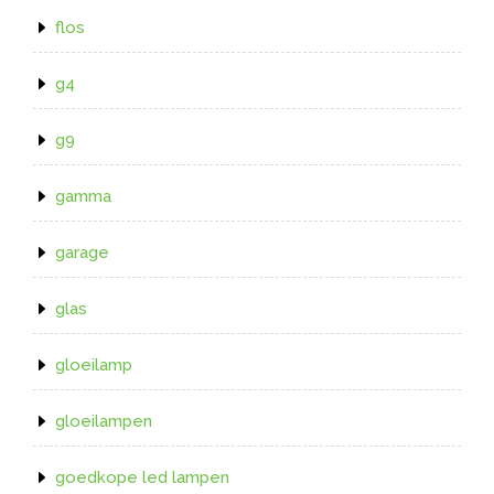
flos
g4
g9
gamma
garage
glas
gloeilamp
gloeilampen
goedkope led lampen