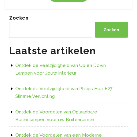
de
Voordelen
van
Zoeken
LED
Kweeklampen
Zoeken
voor
Optimaal
Laatste artikelen
Tuinsucces”
Ontdek de Veelzijdigheid van Up en Down
Lampen voor Jouw Interieur
Ontdek de Veelzijdigheid van Philips Hue E27
Slimme Verlichting
Ontdek de Voordelen van Oplaadbare
Buitenlampen voor uw Buitenruimte
Ontdek de Voordelen van een Moderne