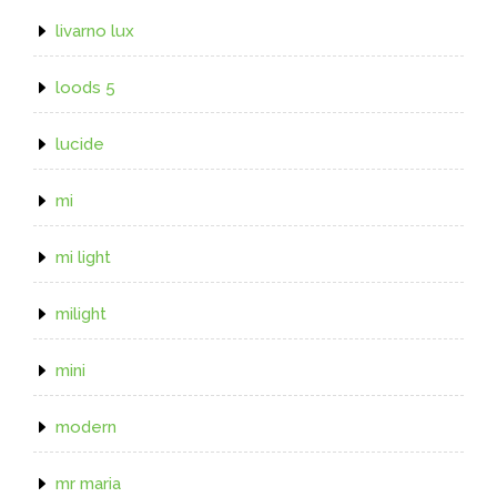
livarno lux
loods 5
lucide
mi
mi light
milight
mini
modern
mr maria