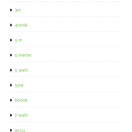
3m
4000k
5 m
5 meter
5 watt
50w
6000k
7 watt
accu