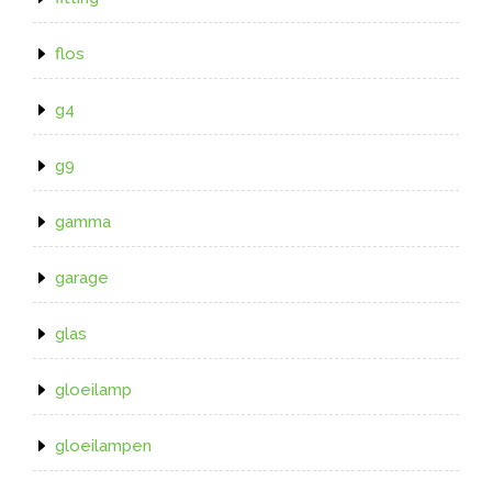
flos
g4
g9
gamma
garage
glas
gloeilamp
gloeilampen