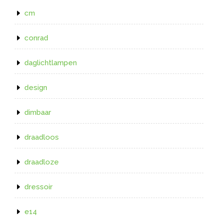
cm
conrad
daglichtlampen
design
dimbaar
draadloos
draadloze
dressoir
e14