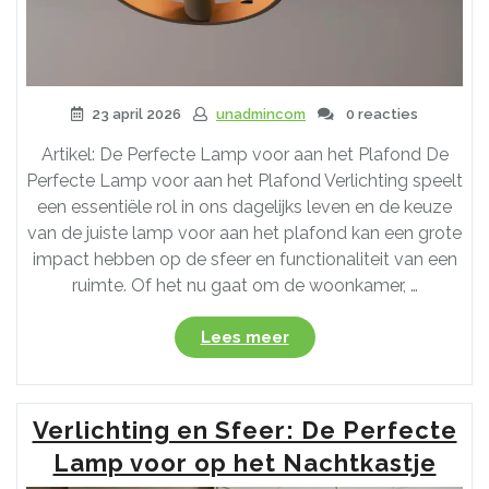
23 april 2026
unadmincom
0 reacties
Artikel: De Perfecte Lamp voor aan het Plafond De
Perfecte Lamp voor aan het Plafond Verlichting speelt
een essentiële rol in ons dagelijks leven en de keuze
van de juiste lamp voor aan het plafond kan een grote
impact hebben op de sfeer en functionaliteit van een
ruimte. Of het nu gaat om de woonkamer, …
“Tips
Lees meer
voor
het
Kiezen
Verlichting en Sfeer: De Perfecte
van
de
Lamp voor op het Nachtkastje
Ideale