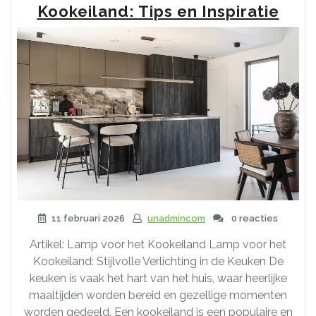
Dimbare
Kookeiland: Tips en Inspiratie
Staande
Lamp
voor
Sfeervolle
Verlichting”
11 februari 2026
unadmincom
0 reacties
Artikel: Lamp voor het Kookeiland Lamp voor het
Kookeiland: Stijlvolle Verlichting in de Keuken De
keuken is vaak het hart van het huis, waar heerlijke
maaltijden worden bereid en gezellige momenten
worden gedeeld. Een kookeiland is een populaire en