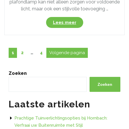
plafondlamp kan niet alleen zorgen voor voldoende
licht, maar ook een stijlvolle toevoeging …
“Stijlvolle
Lees meer
Plafondlampen
voor
de
Slaapkamer:
Berichten
Pagina
Pagina
Pagina
Volgende pagina
1
2
…
4
Creëer
paginering
de
Perfecte
Verlichtingssfeer”
Zoeken
Zoeken
Laatste artikelen
Prachtige Tuinverlichtingsopties bij Hornbach:
Verfraai uw Buitenruimte met Stijl