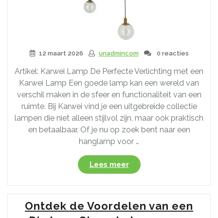
uw
Eetkamer!”
12 maart 2026
unadmincom
0 reacties
Artikel: Karwei Lamp De Perfecte Verlichting met een
Karwei Lamp Een goede lamp kan een wereld van
verschil maken in de sfeer en functionaliteit van een
ruimte. Bij Karwei vind je een uitgebreide collectie
lampen die niet alleen stijlvol zijn, maar ook praktisch
en betaalbaar. Of je nu op zoek bent naar een
hanglamp voor …
“Stijlvol
Lees meer
Verlicht:
Ontdek
de
Ontdek de Voordelen van een
Karwei
Lampencollectie”