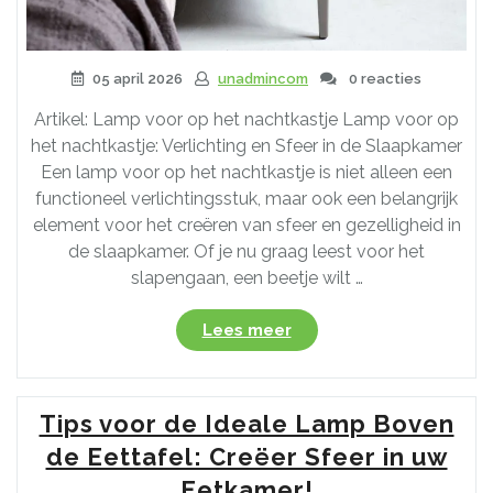
05 april 2026
unadmincom
0 reacties
Artikel: Lamp voor op het nachtkastje Lamp voor op
het nachtkastje: Verlichting en Sfeer in de Slaapkamer
Een lamp voor op het nachtkastje is niet alleen een
functioneel verlichtingsstuk, maar ook een belangrijk
element voor het creëren van sfeer en gezelligheid in
de slaapkamer. Of je nu graag leest voor het
slapengaan, een beetje wilt …
“Verlichting
Lees meer
en
Sfeer:
De
Tips voor de Ideale Lamp Boven
Perfecte
Lamp
de Eettafel: Creëer Sfeer in uw
voor
Eetkamer!