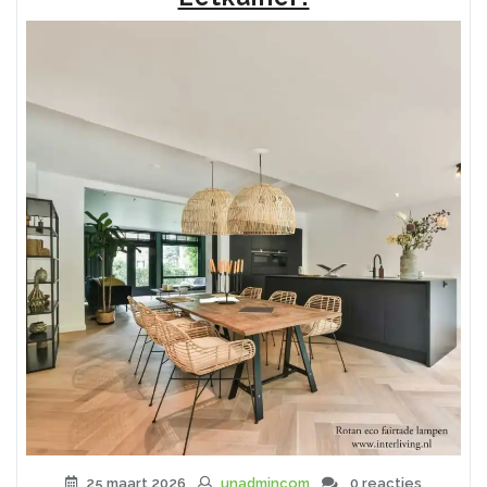
op
het
Nachtkastje”
25 maart 2026
unadmincom
0 reacties