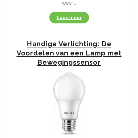
weer …
“Slimme
Lees meer
verlichting:
Lamp
met
Handige Verlichting: De
bewegingssensor
voor
Voordelen van een Lamp met
binnen”
Bewegingssensor