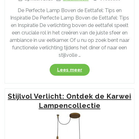
De Perfecte Lamp Boven de Eettafel: Tips en
Inspiratie De Perfecte Lamp Boven de Eettafel: Tips
en Inspiratie De verlichting boven de eettafel speelt
een cruciale rol in het creëren van de juiste sfeer en
ambiance in uw eetkamer. Of u nu op zoek bent naar
functionele verlichting tijdens het diner of naar een
stijlvolle …
“Tips
Lees meer
voor
de
Ideale
Stijlvol Verlicht: Ontdek de Karwei
Lamp
Boven
Lampencollectie
de
Eettafel:
Creëer
Sfeer
in