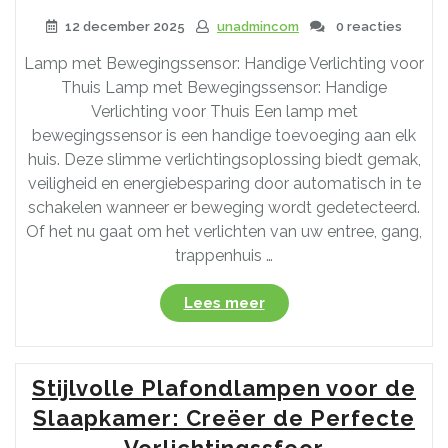
12 december 2025
unadmincom
0 reacties
Lamp met Bewegingssensor: Handige Verlichting voor
Thuis Lamp met Bewegingssensor: Handige
Verlichting voor Thuis Een lamp met
bewegingssensor is een handige toevoeging aan elk
huis. Deze slimme verlichtingsoplossing biedt gemak,
veiligheid en energiebesparing door automatisch in te
schakelen wanneer er beweging wordt gedetecteerd.
Of het nu gaat om het verlichten van uw entree, gang,
trappenhuis …
“Handige
Lees meer
Verlichting:
De
Voordelen
Stijlvolle Plafondlampen voor de
van
een
Slaapkamer: Creëer de Perfecte
Lamp
Verlichtingssfeer