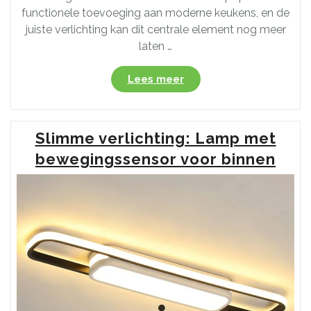
functionele toevoeging aan moderne keukens, en de
juiste verlichting kan dit centrale element nog meer
laten …
“Stijlvolle
Lees meer
Verlichting
voor
het
Slimme verlichting: Lamp met
Kookeiland:
Tips
bewegingssensor voor binnen
en
Inspiratie”