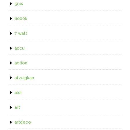
50w
6000k
7 watt
accu
action
afzuigkap
aldi
art
artdeco