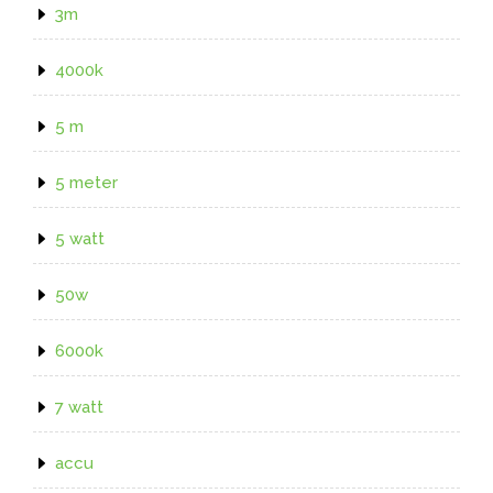
3m
4000k
5 m
5 meter
5 watt
50w
6000k
7 watt
accu