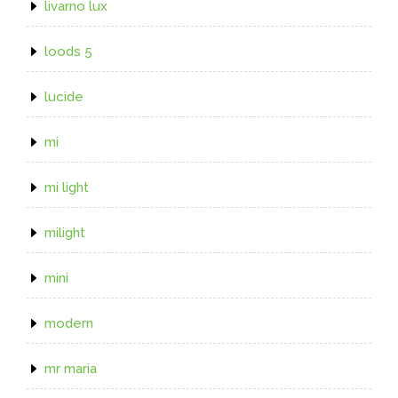
livarno lux
loods 5
lucide
mi
mi light
milight
mini
modern
mr maria