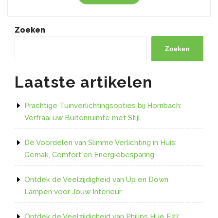
wat
u
moet
Zoeken
weten
over
Zoeken
de
lamp
Laatste artikelen
van
uw
afzuigkap”
Prachtige Tuinverlichtingsopties bij Hornbach:
Verfraai uw Buitenruimte met Stijl
De Voordelen van Slimme Verlichting in Huis:
Gemak, Comfort en Energiebesparing
Ontdek de Veelzijdigheid van Up en Down
Lampen voor Jouw Interieur
Ontdek de Veelzijdigheid van Philips Hue E27