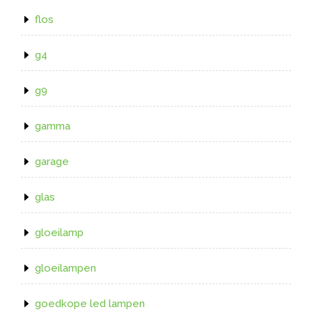
flos
g4
g9
gamma
garage
glas
gloeilamp
gloeilampen
goedkope led lampen