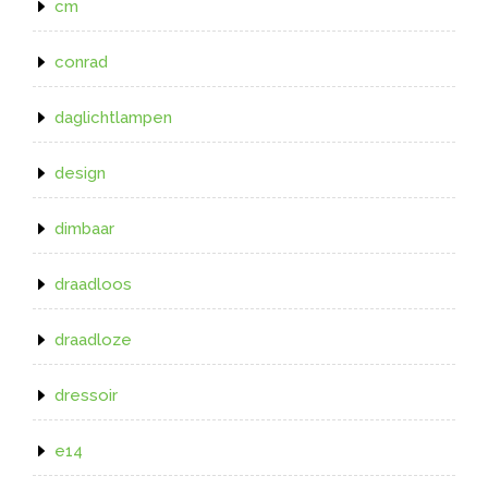
cm
conrad
daglichtlampen
design
dimbaar
draadloos
draadloze
dressoir
e14