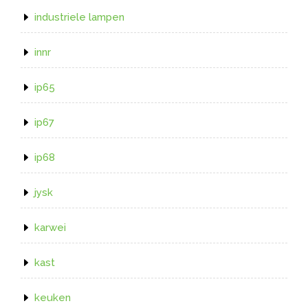
industriele lampen
innr
ip65
ip67
ip68
jysk
karwei
kast
keuken