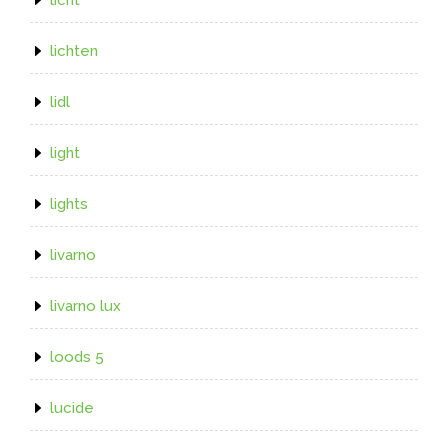
lichten
lidl
light
lights
livarno
livarno lux
loods 5
lucide