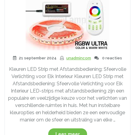
21 september 2024
unadmincom
0 reacties
Kleuren LED Strip met Afstandsbediening: Sfeervolle
Verlichting voor Elk Interieur Kleuren LED Strip met
Afstandsbediening: Sfeervolle Verlichting voor Elk
Interieur LED-strips met afstandsbediening zijn een
populaire en veelzijdige keuze voor het verlichten van
verschillende ruimtes in huis. Met hun instelbare
kleuropties en helderheid bieden ze een eenvoudige
manier om de sfeer en uitstraling van elke …
“Transformeer
Lees meer