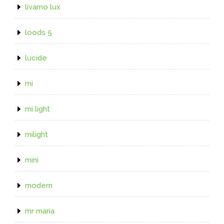
livarno lux
loods 5
lucide
mi
mi light
milight
mini
modern
mr maria