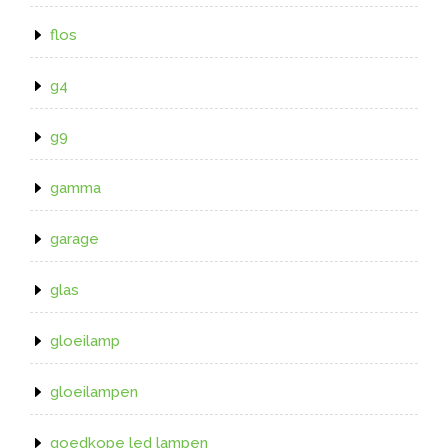
flos
g4
g9
gamma
garage
glas
gloeilamp
gloeilampen
goedkope led lampen