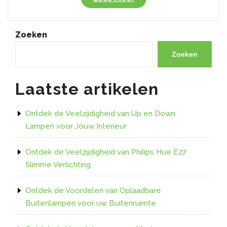
uw
Interieur
met
Zoeken
een
Kleuren
Zoeken
LED
Strip
Laatste artikelen
en
Afstandsbediening”
Ontdek de Veelzijdigheid van Up en Down
Lampen voor Jouw Interieur
Ontdek de Veelzijdigheid van Philips Hue E27
Slimme Verlichting
Ontdek de Voordelen van Oplaadbare
Buitenlampen voor uw Buitenruimte