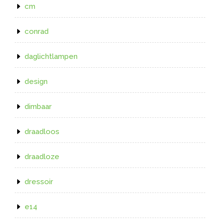
cm
conrad
daglichtlampen
design
dimbaar
draadloos
draadloze
dressoir
e14