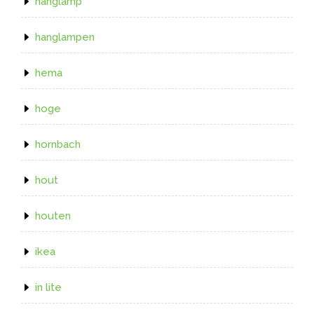
hanglamp
hanglampen
hema
hoge
hornbach
hout
houten
ikea
in lite