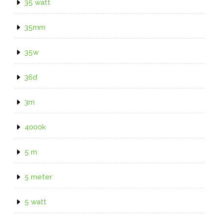
35 watt
35mm
35w
36d
3m
4000k
5 m
5 meter
5 watt