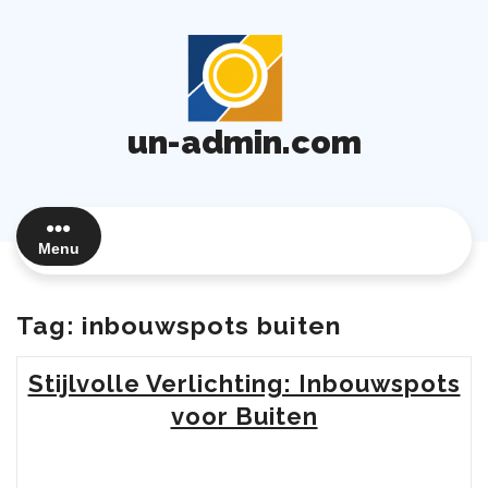
Ga
naar
de
inhoud
un-admin.com
Menu
Tag:
inbouwspots buiten
Stijlvolle Verlichting: Inbouwspots
voor Buiten