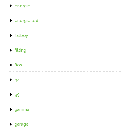
energie
energie led
fatboy
fitting
flos
g4
g9
gamma
garage