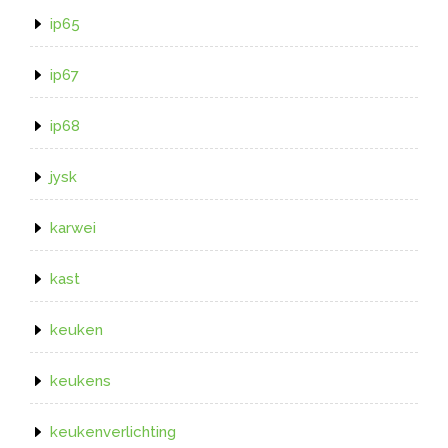
ip65
ip67
ip68
jysk
karwei
kast
keuken
keukens
keukenverlichting