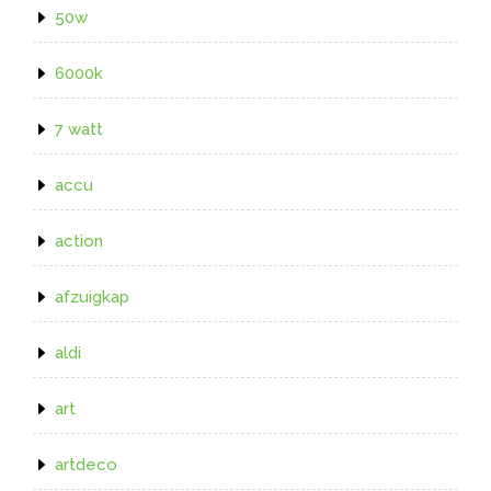
50w
6000k
7 watt
accu
action
afzuigkap
aldi
art
artdeco