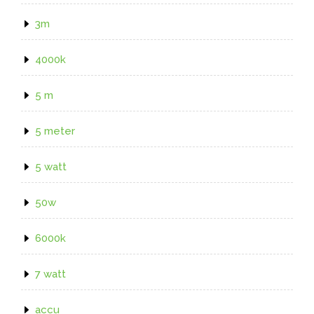
3m
4000k
5 m
5 meter
5 watt
50w
6000k
7 watt
accu