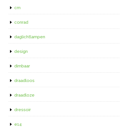
cm
conrad
daglichtlampen
design
dimbaar
draadloos
draadloze
dressoir
e14