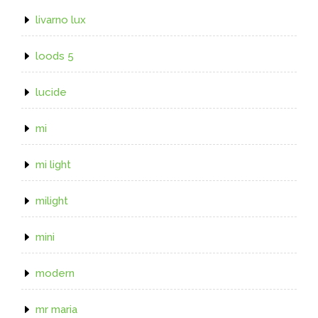
livarno lux
loods 5
lucide
mi
mi light
milight
mini
modern
mr maria