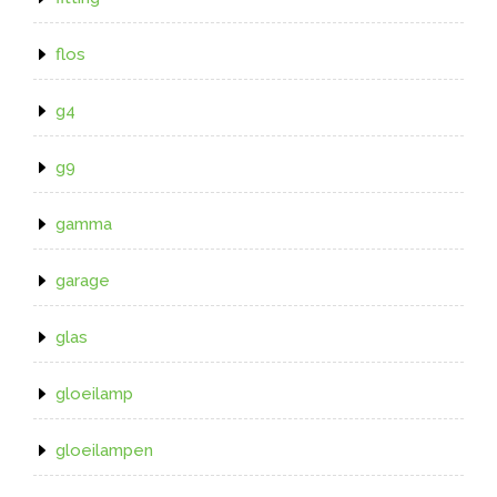
flos
g4
g9
gamma
garage
glas
gloeilamp
gloeilampen