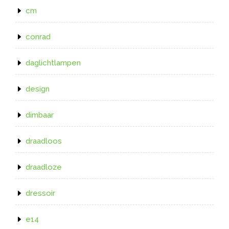
cm
conrad
daglichtlampen
design
dimbaar
draadloos
draadloze
dressoir
e14