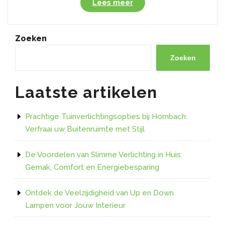
“Ontdek
Lees meer
de
Voordelen
van
Zoeken
Led
Verlichting
Zoeken
Plakstrips
voor
Laatste artikelen
Sfeervolle
Verlichting”
Prachtige Tuinverlichtingsopties bij Hornbach:
Verfraai uw Buitenruimte met Stijl
De Voordelen van Slimme Verlichting in Huis:
Gemak, Comfort en Energiebesparing
Ontdek de Veelzijdigheid van Up en Down
Lampen voor Jouw Interieur