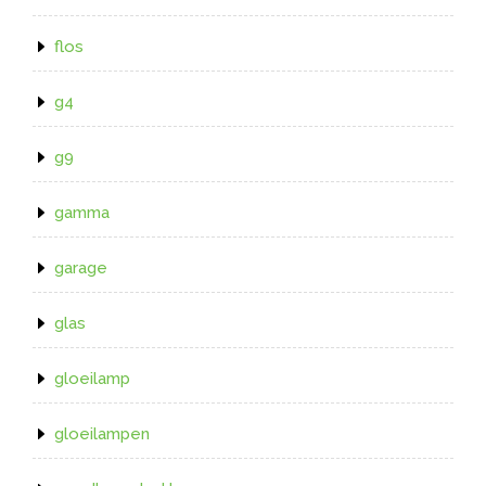
flos
g4
g9
gamma
garage
glas
gloeilamp
gloeilampen