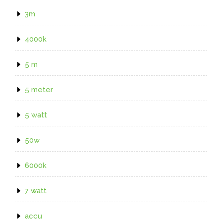
3m
4000k
5 m
5 meter
5 watt
50w
6000k
7 watt
accu