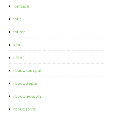
hornbach
hout
houten
ikea
in lite
inbouw led spots
inbouwdiepte
inbouwledspots
inbouwspots