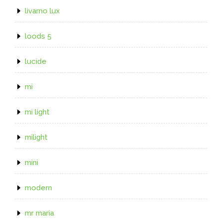
livarno lux
loods 5
lucide
mi
mi light
milight
mini
modern
mr maria