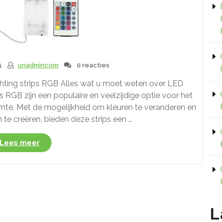
4
unadmincom
0 reacties
chting strips RGB Alles wat u moet weten over LED
ps RGB zijn een populaire en veelzijdige optie voor het
uimte. Met de mogelijkheid om kleuren te veranderen en
n te creëren, bieden deze strips een …
“Alles
Lees meer
over
LED
verlichting
strip
RGB:
Tips,
L
Toepassingen