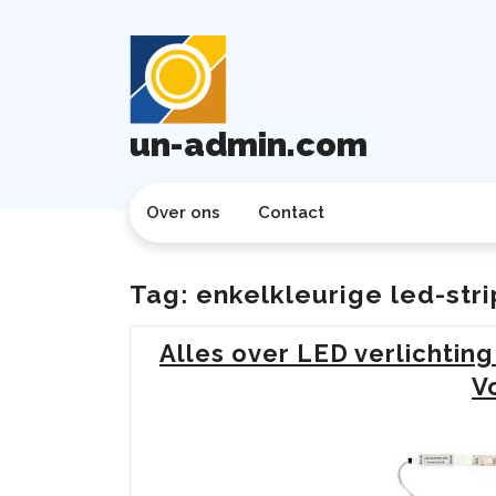
Ga
naar
de
inhoud
un-admin.com
Over ons
Contact
Tag:
enkelkleurige led-stri
Alles over LED verlichting
V