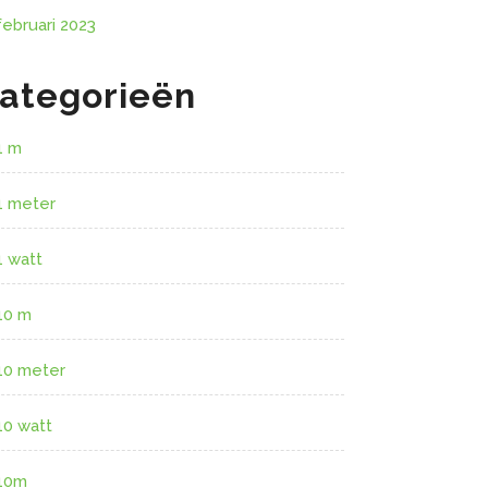
februari 2023
ategorieën
1 m
1 meter
1 watt
10 m
10 meter
10 watt
10m