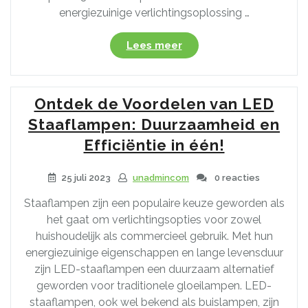
energiezuinige verlichtingsoplossing …
“Energiezuinige
Lees meer
Inbouw
LED
Spots
Ontdek de Voordelen van LED
230V:
Moderne
Staaflampen: Duurzaamheid en
Verlichting
Efficiëntie in één!
voor
uw
25 juli 2023
unadmincom
0 reacties
Ruimtes”
Staaflampen zijn een populaire keuze geworden als
het gaat om verlichtingsopties voor zowel
huishoudelijk als commercieel gebruik. Met hun
energiezuinige eigenschappen en lange levensduur
zijn LED-staaflampen een duurzaam alternatief
geworden voor traditionele gloeilampen. LED-
staaflampen, ook wel bekend als buislampen, zijn