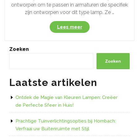
ontworpen om te passen in armaturen die specifiek
zijn ontworpen voor dit type lamp. Ze …
“Ontdek
Lees meer
de
Voordelen
van
Zoeken
LED
Staaflampen:
Zoeken
Duurzaamheid
en
Laatste artikelen
Efficiëntie
in
één!”
Ontdek de Magie van Kleuren Lampen: Creëer
de Perfecte Sfeer in Huis!
Prachtige Tuinverlichtingsopties bij Hornbach:
Verfraai uw Buitenruimte met Stijl