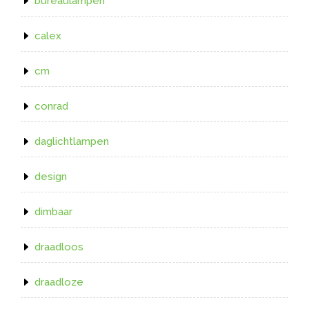
bureaulampen
calex
cm
conrad
daglichtlampen
design
dimbaar
draadloos
draadloze