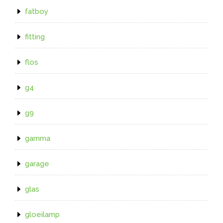
fatboy
fitting
flos
g4
g9
gamma
garage
glas
gloeilamp