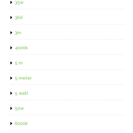
35w
36d
3m
4000k
5 m
5 meter
5 watt
50w
6000k