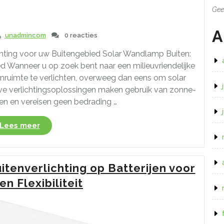
Gee
A
unadmincom
0 reacties
hting voor uw Buitengebied Solar Wandlamp Buiten:
d Wanneer u op zoek bent naar een milieuvriendelijke
nruimte te verlichten, overweeg dan eens om solar
e verlichtingsoplossingen maken gebruik van zonne-
en en vereisen geen bedrading …
“Duurzame
Lees meer
Verlichting:
Solar
Wandlampen
tenverlichting op Batterijen voor
voor
Buiten”
n Flexibiliteit