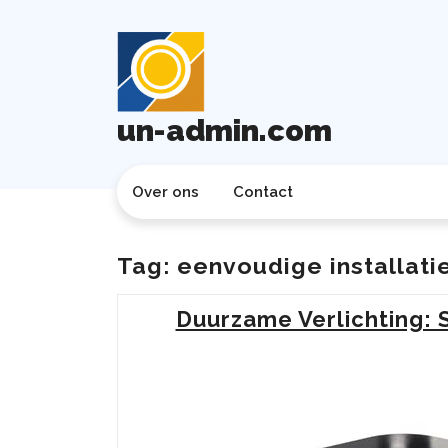
Ga
naar
de
inhoud
un-admin.com
Over ons
Contact
Tag:
eenvoudige installati
Duurzame Verlichting: