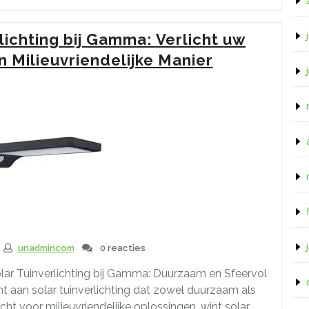
Buitenverlichting
op
ichting bij Gamma: Verlicht uw
Batterijen
voor
 Milieuvriendelijke Manier
Gemak
en
Flexibiliteit”
unadmincom
0 reacties
Solar Tuinverlichting bij Gamma: Duurzaam en Sfeervol
 aan solar tuinverlichting dat zowel duurzaam als
t voor milieuvriendelijke oplossingen, wint solar