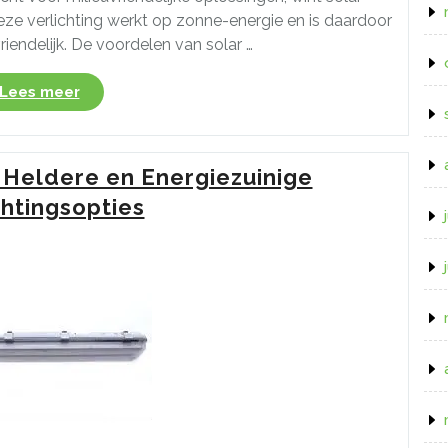
Deze verlichting werkt op zonne-energie en is daardoor
riendelijk. De voordelen van solar …
“Duurzame
Lees meer
Solar
Tuinverlichting
bij
eldere en Energiezuinige
Gamma:
Verlicht
chtingsopties
uw
Buitenruimte
Op
Een
Milieuvriendelijke
Manier”