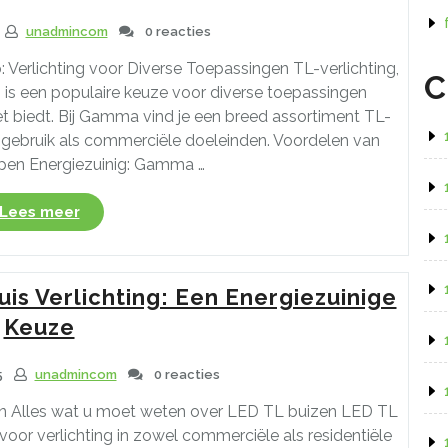
unadmincom
0 reacties
rlichting voor Diverse Toepassingen TL-verlichting,
C
, is een populaire keuze voor diverse toepassingen
et biedt. Bij Gamma vind je een breed assortiment TL-
isgebruik als commerciële doeleinden. Voordelen van
n Energiezuinig: Gamma …
“Gamma
Lees meer
TL
Lampen:
Heldere
is Verlichting: Een Energiezuinige
en
Energiezuinige
Keuze
Verlichtingsopties”
5
unadmincom
0 reacties
n Alles wat u moet weten over LED TL buizen LED TL
oor verlichting in zowel commerciële als residentiële