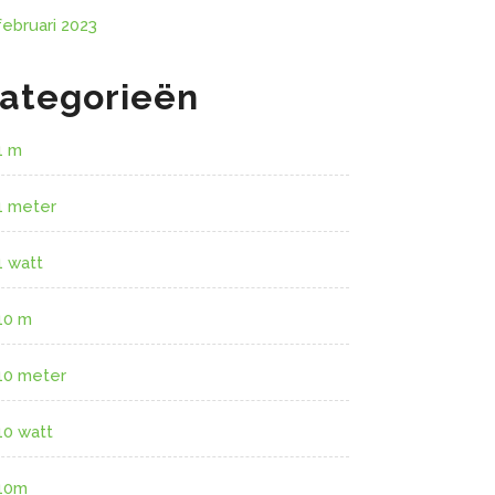
februari 2023
ategorieën
1 m
1 meter
1 watt
10 m
10 meter
10 watt
10m