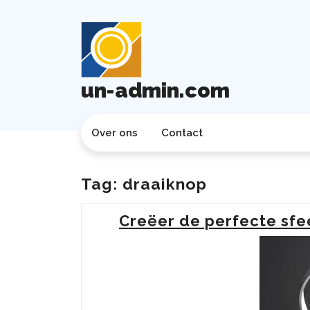
Ga
naar
de
inhoud
un-admin.com
Over ons
Contact
Tag:
draaiknop
Creëer de perfecte sfe