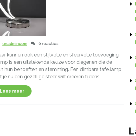
unadmincom
0 reacties
aar kunnen ook een stijlvolle en sfeervolle toevoeging
llamp is een uitstekende keuze voor diegenen die de
 aan hun behoeften en stemming. Een dimbare tafellamp
Of je nu een gezellige sfeer wilt creëren tijdens …
“Creëer
Lees meer
de
perfecte
sfeer
met
een
L
dimbare