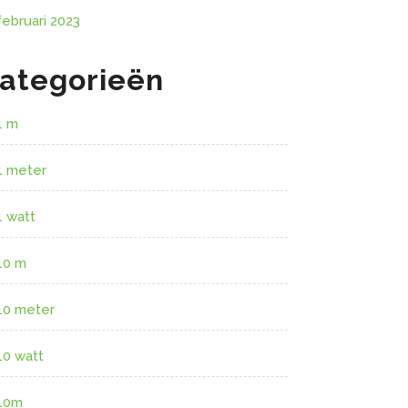
februari 2023
ategorieën
1 m
1 meter
1 watt
10 m
10 meter
10 watt
10m