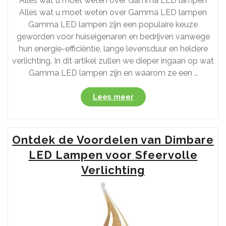
Alles wat u moet weten over Gamma LED lampen
Alles wat u moet weten over Gamma LED lampen
Gamma LED lampen zijn een populaire keuze
geworden voor huiseigenaren en bedrijven vanwege
hun energie-efficiëntie, lange levensduur en heldere
verlichting. In dit artikel zullen we dieper ingaan op wat
Gamma LED lampen zijn en waarom ze een …
“Ontdek
Lees meer
de
Voordelen
van
Ontdek de Voordelen van Dimbare
Gamma
LED
LED Lampen voor Sfeervolle
Lampen
Verlichting
voor
Energiezuinige
Verlichting”