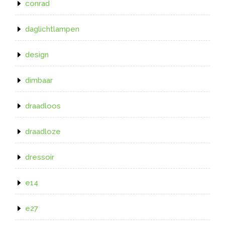
conrad
daglichtlampen
design
dimbaar
draadloos
draadloze
dressoir
e14
e27