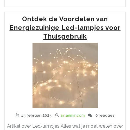
de
Voordelen
van
Ontdek de Voordelen van
Dimbare
LED
Energiezuinige Led-lampjes voor
Lampen
Thuisgebruik
voor
Sfeervolle
Verlichting”
13 februari 2025
unadmincom
0 reacties
Artikel over Led-lampjes Alles wat je moet weten over