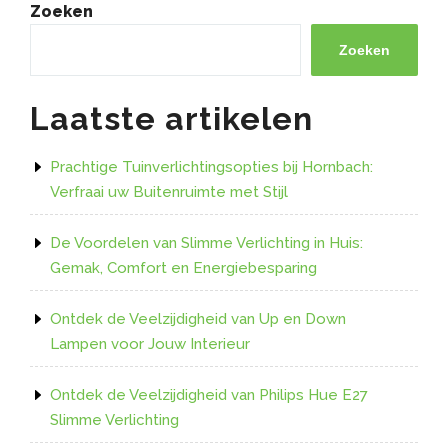
Spot
Zoeken
GU10
10
Zoeken
Watt
voor
Laatste artikelen
Helder
Licht”
Prachtige Tuinverlichtingsopties bij Hornbach:
Verfraai uw Buitenruimte met Stijl
De Voordelen van Slimme Verlichting in Huis:
Gemak, Comfort en Energiebesparing
Ontdek de Veelzijdigheid van Up en Down
Lampen voor Jouw Interieur
Ontdek de Veelzijdigheid van Philips Hue E27
Slimme Verlichting