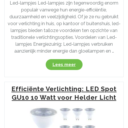
Led-lampjes Led-lampjes zijn tegenwoordig enorm
populair vanwege hun energie-efficiëntie,
duurzaamheid en veelzijdigheid. Of je ze nu gebruikt
voor verlichting in huis, op kantoor of buitenshuis, led-
lampjes bieden talloze voordelen ten opzichte van
traditionele verlichtingsopties. Voordelen van Led-
lampjes Energiezuinig: Led-lampjes verbruiken
aanzienlijk minder energie dan gloeilampen en …
“Ontdek
Lees meer
de
Voordelen
van
Efficiënte Verlichting: LED Spot
Energiezuinige
Led-
GU10 10 Watt voor Helder Licht
lampjes
voor
Thuisgebruik”