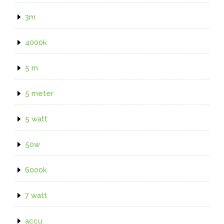
3m
4000k
5 m
5 meter
5 watt
50w
6000k
7 watt
accu