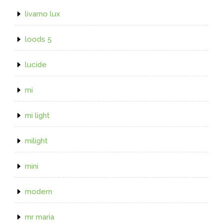
livarno lux
loods 5
lucide
mi
mi light
milight
mini
modern
mr maria