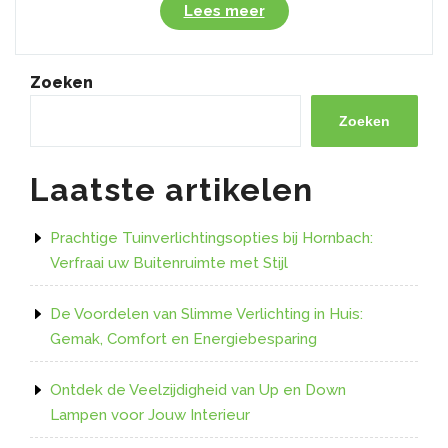
“Ontdek
Lees meer
de
Veelzijdigheid
van
Zoeken
een
Dimbare
Zoeken
Ledstrip
220V”
Laatste artikelen
Prachtige Tuinverlichtingsopties bij Hornbach:
Verfraai uw Buitenruimte met Stijl
De Voordelen van Slimme Verlichting in Huis:
Gemak, Comfort en Energiebesparing
Ontdek de Veelzijdigheid van Up en Down
Lampen voor Jouw Interieur