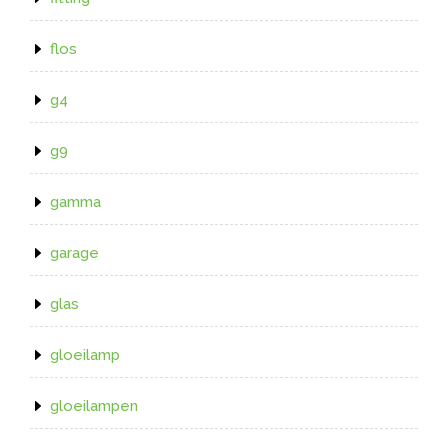
flos
g4
g9
gamma
garage
glas
gloeilamp
gloeilampen