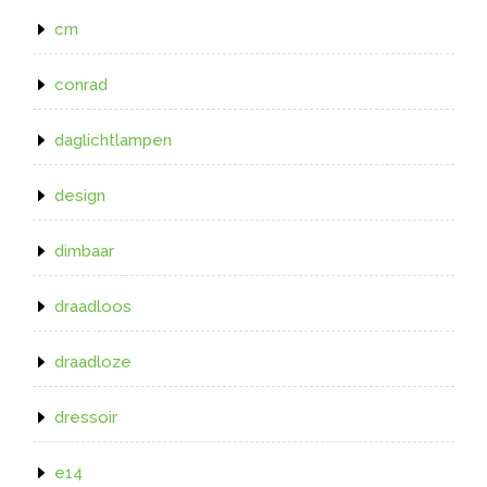
cm
conrad
daglichtlampen
design
dimbaar
draadloos
draadloze
dressoir
e14