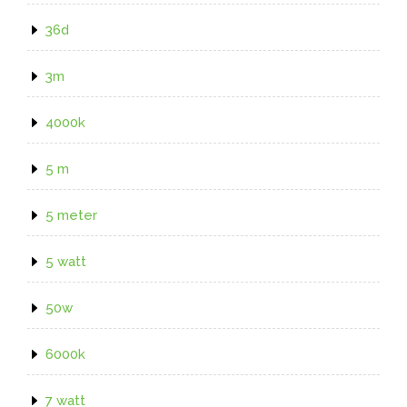
36d
3m
4000k
5 m
5 meter
5 watt
50w
6000k
7 watt