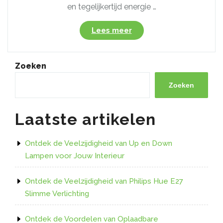
en tegelijkertijd energie …
“Energiezuinige
Lees meer
Verlichting:
IKEA
Dimbare
Zoeken
LED
GU10
Zoeken
Lampen
in
Laatste artikelen
de
Spotlight”
Ontdek de Veelzijdigheid van Up en Down
Lampen voor Jouw Interieur
Ontdek de Veelzijdigheid van Philips Hue E27
Slimme Verlichting
Ontdek de Voordelen van Oplaadbare