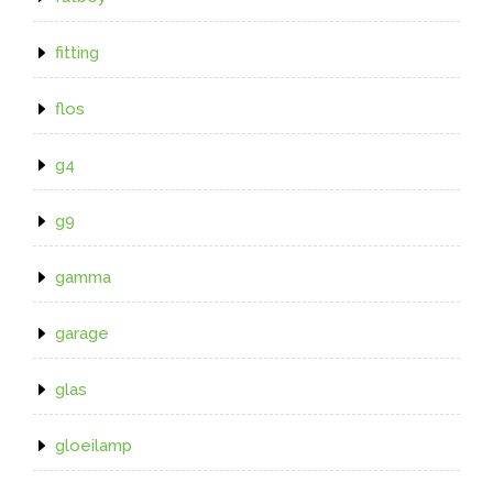
fitting
flos
g4
g9
gamma
garage
glas
gloeilamp