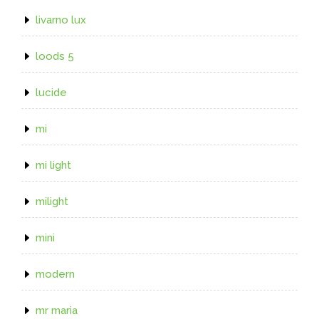
livarno lux
loods 5
lucide
mi
mi light
milight
mini
modern
mr maria