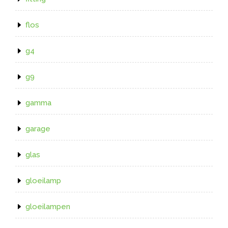
flos
g4
g9
gamma
garage
glas
gloeilamp
gloeilampen