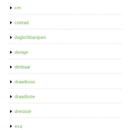
cm
conrad
daglichtlampen
design
dimbaar
draadloos
draadloze
dressoir
e14