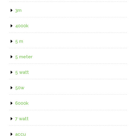
3m
4000k
5 m
5 meter
5 watt
50w
6000k
7 watt
accu