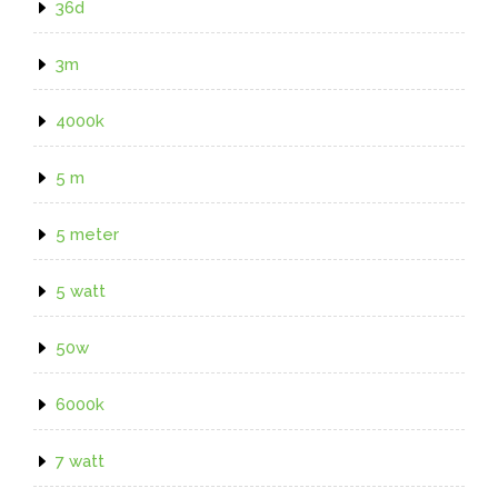
36d
3m
4000k
5 m
5 meter
5 watt
50w
6000k
7 watt