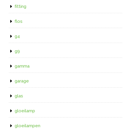
fitting
flos
g4
g9
gamma
garage
glas
gloeilamp
gloeilampen