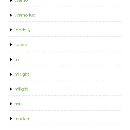
livarno
livarno lux
loods 5
lucide
mi
mi light
milight
mini
modern