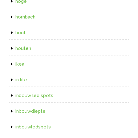
hoge
hornbach
hout
houten
ikea
in lite
inbouw led spots
inbouwdiepte
inbouwledspots