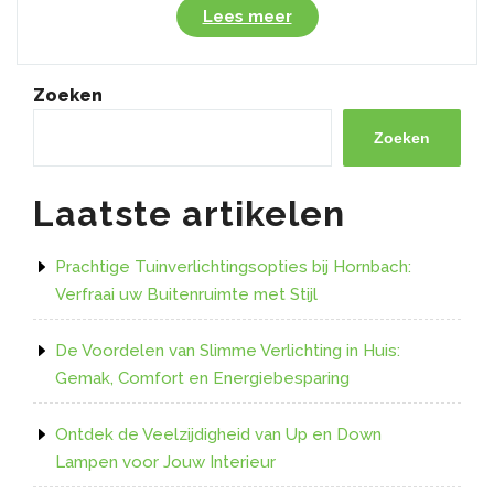
“Uitbreid
Lees meer
uw
Verlichtingssysteem
met
Zoeken
de
Philips
Zoeken
Hue
LED
Laatste artikelen
Strip
Verlengkabel”
Prachtige Tuinverlichtingsopties bij Hornbach:
Verfraai uw Buitenruimte met Stijl
De Voordelen van Slimme Verlichting in Huis:
Gemak, Comfort en Energiebesparing
Ontdek de Veelzijdigheid van Up en Down
Lampen voor Jouw Interieur