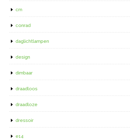
cm
conrad
daglichtlampen
design
dimbaar
draadloos
draadloze
dressoir
e14