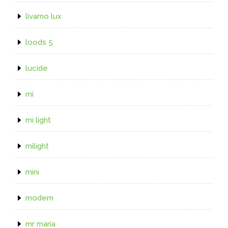
livarno lux
loods 5
lucide
mi
mi light
milight
mini
modern
mr maria