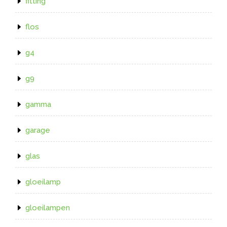
fitting
flos
g4
g9
gamma
garage
glas
gloeilamp
gloeilampen