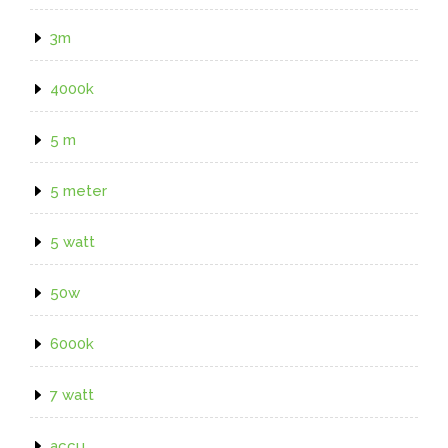
3m
4000k
5 m
5 meter
5 watt
50w
6000k
7 watt
accu