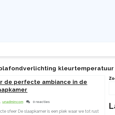
plafondverlichting kleurtemperatuur 
Zo
or de perfecte ambiance in de
aapkamer
unadmincom
0 reacties
L
cte sfeer De slaapkamer is een plek waar we tot rust