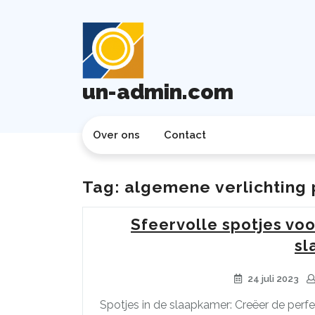
Ga
naar
de
inhoud
un-admin.com
Over ons
Contact
Tag:
algemene verlichting 
Sfeervolle spotjes vo
sl
24 juli 2023
Spotjes in de slaapkamer: Creëer de perfe