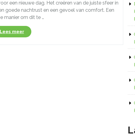
r een nieuwe dag. Het creëren van de juiste sfeer in
een goede nachtrust en een gevoel van comfort. Een
e manier om dit te …
“Sfeervolle
Lees meer
spotjes
voor
de
perfecte
ambiance
in
de
slaapkamer”
L