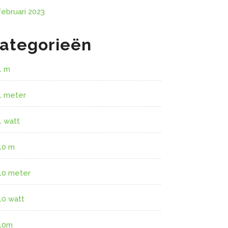
februari 2023
ategorieën
1 m
1 meter
1 watt
10 m
10 meter
10 watt
10m