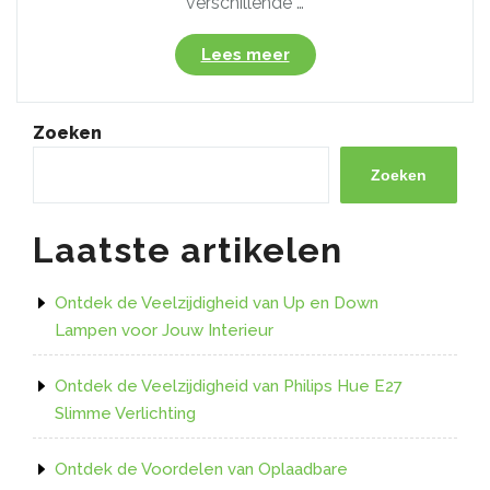
verschillende …
“Alles
Lees meer
over
de
veelzijdigheid
Zoeken
van
licht
Zoeken
led
strips:
Laatste artikelen
tips
en
toepassingen”
Ontdek de Veelzijdigheid van Up en Down
Lampen voor Jouw Interieur
Ontdek de Veelzijdigheid van Philips Hue E27
Slimme Verlichting
Ontdek de Voordelen van Oplaadbare