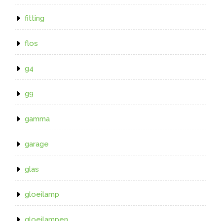
fitting
flos
g4
g9
gamma
garage
glas
gloeilamp
gloeilampen