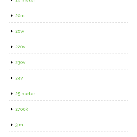
20m
20w
220v
230v
24v
25 meter
2700k
3 m