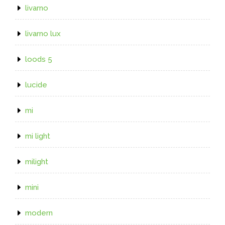
livarno
livarno lux
loods 5
lucide
mi
mi light
milight
mini
modern