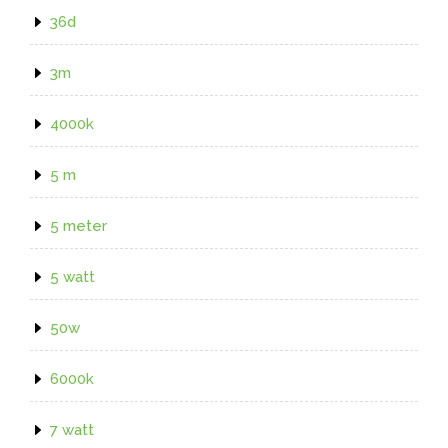
36d
3m
4000k
5 m
5 meter
5 watt
50w
6000k
7 watt