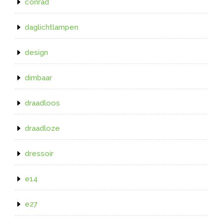
conrad
daglichtlampen
design
dimbaar
draadloos
draadloze
dressoir
e14
e27