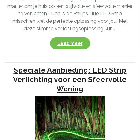
manier om je huis op een stijlvolle en sfeervolle manier
te verlichten? Dan is de Philips Hue LED Strip
misschien wel de perfecte oplossing voor jou. Met
deze slimme verlichtingsoplossing kun …
“Speciale
Lees meer
Aanbieding:
Philips
Hue
Speciale Aanbieding: LED Strip
LED
Strip
Verlichting voor een Sfeervolle
voor
Woning
Sfeervolle
Verlichting
in
Huis”