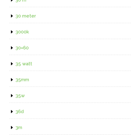
30 meter
3000k
30×60
35 watt
35mm
35w
36d
3m