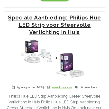
Aanbieding:
RGB
LED
Speciale Aanbieding: Philips Hue
Strip
voor
LED Strip voor Sfeervolle
Sfeervolle
Verlichting in Huis
Verlichting!”
19 augustus 2024
unadmincom
0 reacties
Philips Hue LED Strip Aanbieding: Creëer Sfeervolle
Verlichting in Huis Philips Hue LED Strip Aanbieding:
Creëer Sfeervolle Verlichting in Huis Op zoek naar een