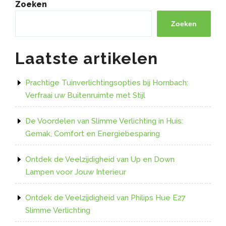
Strip
Zoeken
Verlichting
voor
Zoeken
een
Sfeervolle
Laatste artikelen
Woning”
Prachtige Tuinverlichtingsopties bij Hornbach:
Verfraai uw Buitenruimte met Stijl
De Voordelen van Slimme Verlichting in Huis:
Gemak, Comfort en Energiebesparing
Ontdek de Veelzijdigheid van Up en Down
Lampen voor Jouw Interieur
Ontdek de Veelzijdigheid van Philips Hue E27
Slimme Verlichting