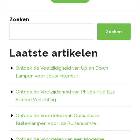
de
Voordelen
van
Zoeken
een
LED
Zoeken
Strip
met
Laatste artikelen
60
LEDs
per
Ontdek de Veelzijdigheid van Up en Down
Meter!”
Lampen voor Jouw Interieur
Ontdek de Veelzijdigheid van Philips Hue E27
Slimme Verlichting
Ontdek de Voordelen van Oplaadbare
Buitenlampen voor uw Buitenruimte
Ontdek de Voordelen van een Moderne