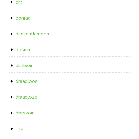
cm
conrad
daglichtlampen
design
dimbaar
draadloos
draadloze
dressoir
e14