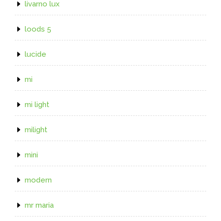
livarno lux
loods 5
lucide
mi
mi light
milight
mini
modern
mr maria