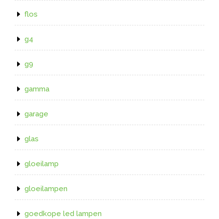
flos
g4
g9
gamma
garage
glas
gloeilamp
gloeilampen
goedkope led lampen