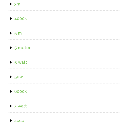
3m
4000k
5 m
5 meter
5 watt
50w
6000k
7 watt
accu