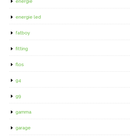
energie
energie led
fatboy
fitting
flos
g4
g9
gamma
garage