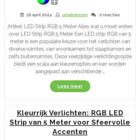
26 april 2024
unadmincom
0 reacties
Artikel: LED Strip RGB 5 Meter Alles wat u moet weten
over LED Strip RGB 5 Meter Een LED strip RGB van 5
meter is een populaire keuze voor het verlichten van
diverse ruimtes, van woonkamers tot slaapkamers en
zelfs buitenruimtes. Deze veelzijdige verlichtingsoptie
biedt een scala aan kleurenopties en kan worden
aangepast aan verschillende …
“Ontdek
Lees meer
de
Veelzijdigheid
van
Kleurrijk Verlichten: RGB LED
een
LED
Strip van 5 Meter voor Sfeervolle
Strip
Accenten
RGB