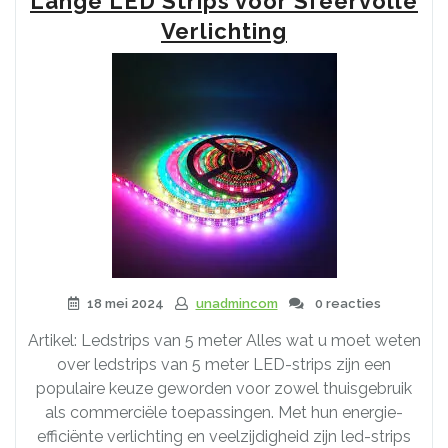
Lange LED Strips voor Sfeervolle
LEDstrip
Verlichting
van
5
Meter!”
18 mei 2024
unadmincom
0 reacties
Artikel: Ledstrips van 5 meter Alles wat u moet weten
over ledstrips van 5 meter LED-strips zijn een
populaire keuze geworden voor zowel thuisgebruik
als commerciële toepassingen. Met hun energie-
efficiënte verlichting en veelzijdigheid zijn led-strips