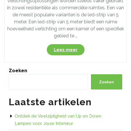
verlichtingsoplossingen worden steeds vaker gebruikt
in zowel residentiële als commerciële ruimtes. Een van
de meest populaire varianten is de led-strip van 5
meter. Een led-strip van 5 meter biedt een ruime
hoeveelheid verlichting om een kamer of een specifiek
gebied te …
“Ontdek
Lees meer
de
veelzijdigheid
van
Zoeken
een
5
Zoeken
meter
lange
Laatste artikelen
led-
strip!”
Ontdek de Veelzijdigheid van Up en Down
Lampen voor Jouw Interieur