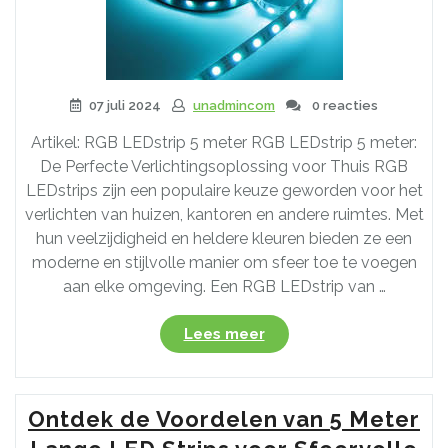
07 juli 2024
unadmincom
0 reacties
Artikel: RGB LEDstrip 5 meter RGB LEDstrip 5 meter:
De Perfecte Verlichtingsoplossing voor Thuis RGB
LEDstrips zijn een populaire keuze geworden voor het
verlichten van huizen, kantoren en andere ruimtes. Met
hun veelzijdigheid en heldere kleuren bieden ze een
moderne en stijlvolle manier om sfeer toe te voegen
aan elke omgeving. Een RGB LEDstrip van …
“Ontdek
Lees meer
de
Veelzijdigheid
van
Ontdek de Voordelen van 5 Meter
een
RGB