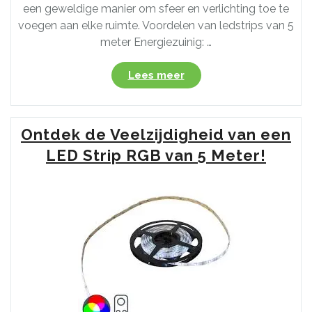
een geweldige manier om sfeer en verlichting toe te
voegen aan elke ruimte. Voordelen van ledstrips van 5
meter Energiezuinig: …
“Ontdek
Lees meer
de
Voordelen
van
Ontdek de Veelzijdigheid van een
5
Meter
LED Strip RGB van 5 Meter!
Lange
LED
Strips
voor
Sfeervolle
Verlichting”