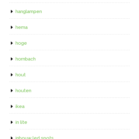
hanglampen
hema
hoge
hornbach
hout
houten
ikea
in lite
inbouw led spots