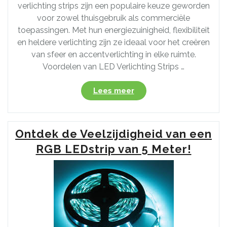
verlichting strips zijn een populaire keuze geworden
voor zowel thuisgebruik als commerciële
toepassingen. Met hun energiezuinigheid, flexibiliteit
en heldere verlichting zijn ze ideaal voor het creëren
van sfeer en accentverlichting in elke ruimte.
Voordelen van LED Verlichting Strips …
“Praktische
Lees meer
Gids
voor
LED
Ontdek de Veelzijdigheid van een
Verlichting
Strip
RGB LEDstrip van 5 Meter!
van
5
Meter”