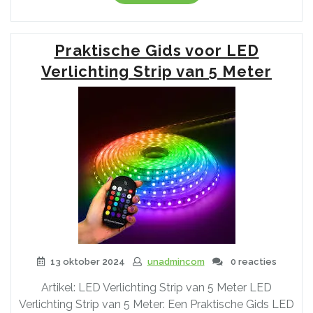
de
Veelzijdigheid
van
Praktische Gids voor LED
een
5
Verlichting Strip van 5 Meter
Meter
RGB
Led
Strip”
13 oktober 2024
unadmincom
0 reacties
Artikel: LED Verlichting Strip van 5 Meter LED
Verlichting Strip van 5 Meter: Een Praktische Gids LED