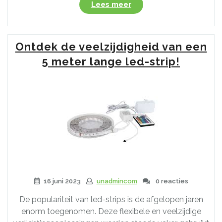
“Kleurrijk
Lees meer
Verlichten:
RGB
LED
Ontdek de veelzijdigheid van een
Strip
van
5 meter lange led-strip!
5
Meter
voor
Sfeervolle
Accenten”
16 juni 2023
unadmincom
0 reacties
De populariteit van led-strips is de afgelopen jaren
enorm toegenomen. Deze flexibele en veelzijdige