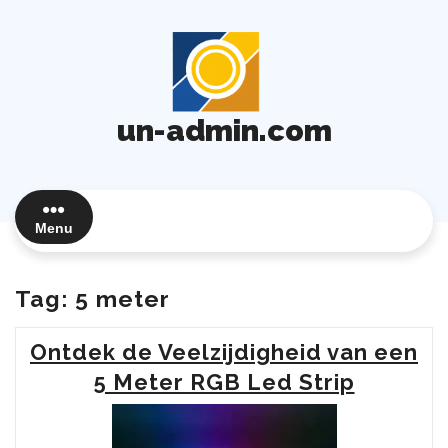
Ga
naar
de
inhoud
un-admin.com
Menu
Tag:
5 meter
Ontdek de Veelzijdigheid van een
5 Meter RGB Led Strip