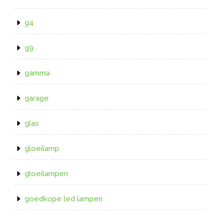
g4
g9
gamma
garage
glas
gloeilamp
gloeilampen
goedkope led lampen