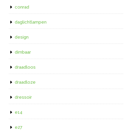
conrad
daglichtlampen
design
dimbaar
draadloos
draadloze
dressoir
e14
e27